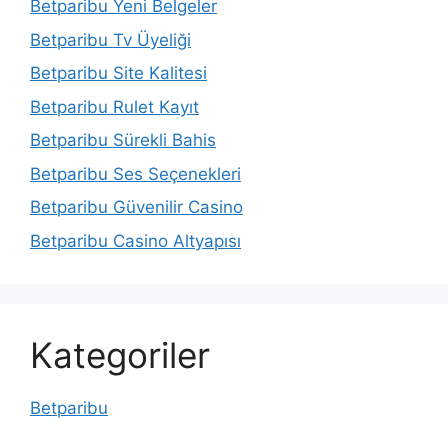
Betparibu Yeni Belgeler
Betparibu Tv Üyeliği
Betparibu Site Kalitesi
Betparibu Rulet Kayıt
Betparibu Sürekli Bahis
Betparibu Ses Seçenekleri
Betparibu Güvenilir Casino
Betparibu Casino Altyapısı
Kategoriler
Betparibu