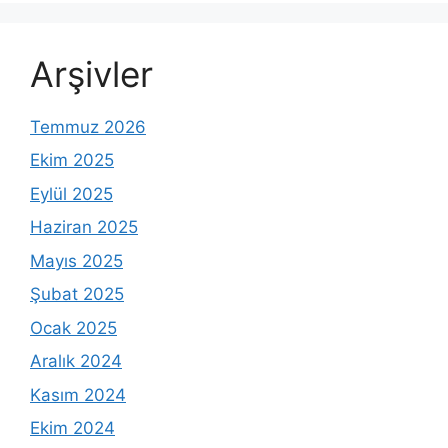
Arşivler
Temmuz 2026
Ekim 2025
Eylül 2025
Haziran 2025
Mayıs 2025
Şubat 2025
Ocak 2025
Aralık 2024
Kasım 2024
Ekim 2024