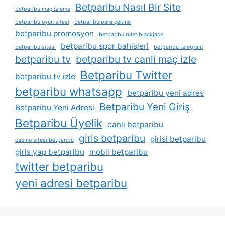
Betparibu Nasıl Bir Site
betparibu maç izleme
betparibu oyun sitesi
betparibu para çekme
betparibu promosyon
betparibu rulet blackjack
betparibu spor bahisleri
betparibu sitesi
betparibu telegram
betparibu tv
betparibu tv canli maç izle
Betparibu Twitter
betparibu tv izle
betparibu whatsapp
betparibu yeni adres
Betparibu Yeni Giriş
Betparibu Yeni Adresi
Betparibu Üyelik
canli betparibu
giris betparibu
girisi betparibu
casino sitesi betparibu
giris yap betparibu
mobil betparibu
twitter betparibu
yeni adresi betparibu