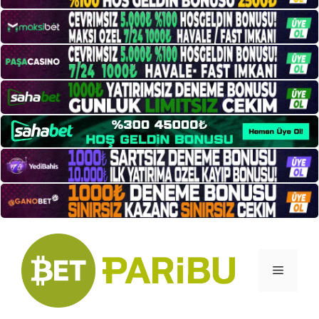
İçeriğe
atla
Menü