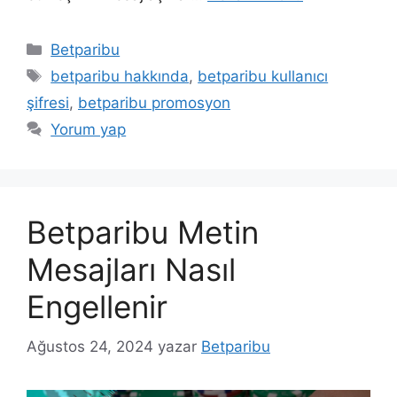
Kategoriler
Betparibu
Etiketler
betparibu hakkında
,
betparibu kullanıcı
şifresi
,
betparibu promosyon
Yorum yap
Betparibu Metin
Mesajları Nasıl
Engellenir
Ağustos 24, 2024
yazar
Betparibu