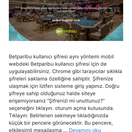
Betparibu kullanıcı şifresi aynı yöntemi mobil
webdeki Betparibu kullanıcı şifresi için de
uygulayabilirsiniz. Chrome gibi tarayıcılar sıklıkla
şifreleri saklama özelliğine sahiptir. Şifrenize
ulaşmak için lütfen sisteme giriş yapınız. Doğru
şifreye sahip olduğunuz halde siteye
erişemiyorsanız “Şifrenizi mi unuttunuz?”
seçeneğini tıklayın. oturum açma kutusunda.
Tıklayın: Belirlenen sekmeye tıkladığınızda
küçük bir pencere görünecektir. Bu pencere,
etkileşimli mesajlaşma …
Devamını oku