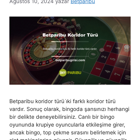
Ağustos 10, 2024
yazar
Betparibu
Betparibu koridor türü i̇ki farklı koridor türü
vardır. Sonuç olarak, bingoda şansınızı herhangi
bir delikte deneyebilirsiniz. Canlı bir bingo
oyununda krupiye oyuncularla etkileşime girer,
ancak bingo, top çekme sırasını belirlemek için