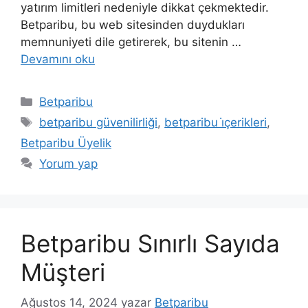
yatırım limitleri nedeniyle dikkat çekmektedir.
Betparibu, bu web sitesinden duydukları
memnuniyeti dile getirerek, bu sitenin …
Devamını oku
Kategoriler
Betparibu
Etiketler
betparibu güvenilirliği
,
betparibu i̇çerikleri
,
Betparibu Üyelik
Yorum yap
Betparibu Sınırlı Sayıda
Müşteri
Ağustos 14, 2024
yazar
Betparibu