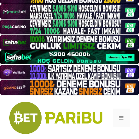
İçeriğe
atla
Menü