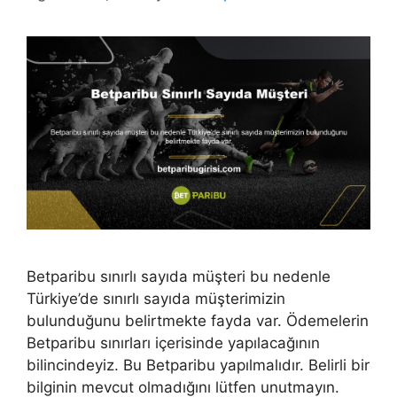
Betparibu sınırlı sayıda müşteri bu nedenle
Türkiye’de sınırlı sayıda müşterimizin
bulunduğunu belirtmekte fayda var. Ödemelerin
Betparibu sınırları içerisinde yapılacağının
bilincindeyiz. Bu Betparibu yapılmalıdır. Belirli bir
bilginin mevcut olmadığını lütfen unutmayın.