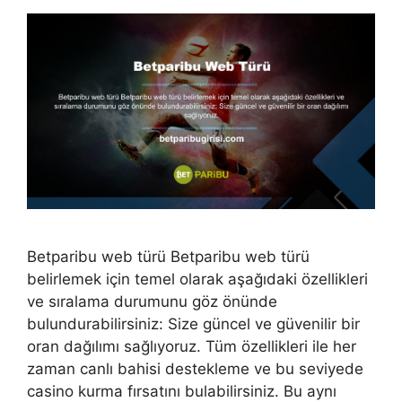
Betparibu web türü Betparibu web türü
belirlemek için temel olarak aşağıdaki özellikleri
ve sıralama durumunu göz önünde
bulundurabilirsiniz: Size güncel ve güvenilir bir
oran dağılımı sağlıyoruz. Tüm özellikleri ile her
zaman canlı bahisi destekleme ve bu seviyede
casino kurma fırsatını bulabilirsiniz. Bu aynı