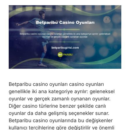
Betparibu casino oyunları casino oyunları
genellikle iki ana kategoriye ayrılır: geleneksel
oyunlar ve gerçek zamanlı oynanan oyunlar.
Diğer casino türlerine benzer şekilde canlı
oyunlar da daha gelişmiş seçenekler sunar.
Betparibu casino oyunlarında bu değişkenler
kullanıcı tercihlerine göre değiştirilir ve önemli