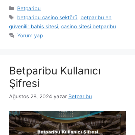
Kategoriler
Betparibu
Etiketler
betparibu casino sektörü
,
betparibu en
güvenilir bahis sitesi
,
casino sitesi betparibu
Yorum yap
Betparibu Kullanıcı
Şifresi
Ağustos 28, 2024
yazar
Betparibu