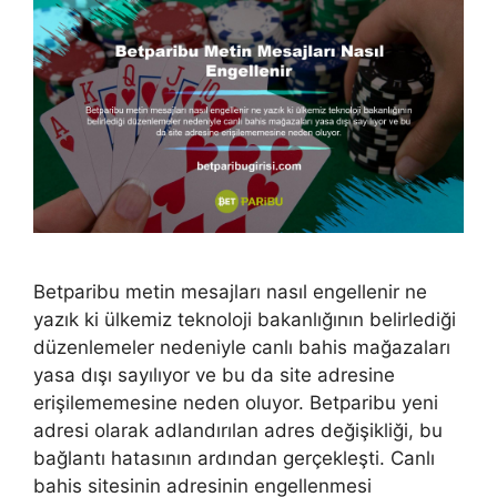
Betparibu metin mesajları nasıl engellenir ne
yazık ki ülkemiz teknoloji bakanlığının belirlediği
düzenlemeler nedeniyle canlı bahis mağazaları
yasa dışı sayılıyor ve bu da site adresine
erişilememesine neden oluyor. Betparibu yeni
adresi olarak adlandırılan adres değişikliği, bu
bağlantı hatasının ardından gerçekleşti. Canlı
bahis sitesinin adresinin engellenmesi