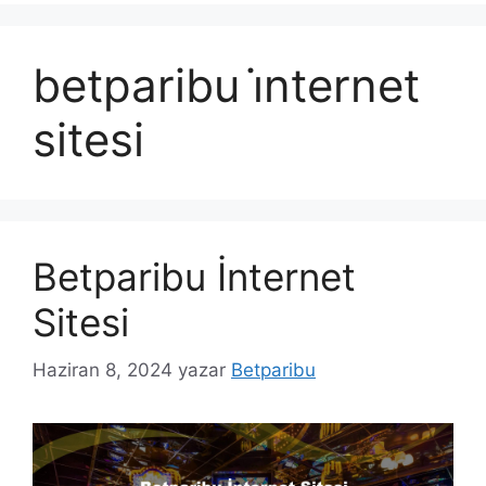
betparibu i̇nternet
sitesi
Betparibu İnternet
Sitesi
Haziran 8, 2024
yazar
Betparibu