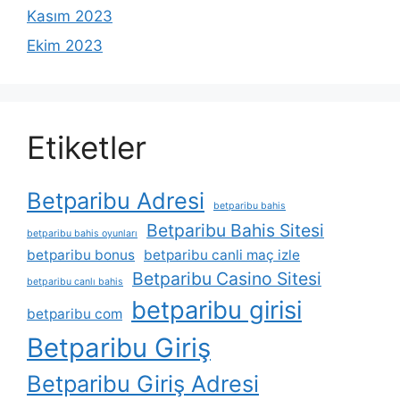
Kasım 2023
Ekim 2023
Etiketler
Betparibu Adresi
betparibu bahis
Betparibu Bahis Sitesi
betparibu bahis oyunları
betparibu bonus
betparibu canli maç izle
Betparibu Casino Sitesi
betparibu canlı bahis
betparibu girisi
betparibu com
Betparibu Giriş
Betparibu Giriş Adresi