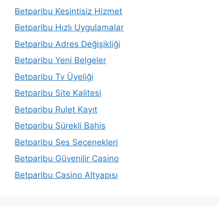
Betparibu Kesintisiz Hizmet
Betparibu Hızlı Uygulamalar
Betparibu Adres Değişikliği
Betparibu Yeni Belgeler
Betparibu Tv Üyeliği
Betparibu Site Kalitesi
Betparibu Rulet Kayıt
Betparibu Sürekli Bahis
Betparibu Ses Seçenekleri
Betparibu Güvenilir Casino
Betparibu Casino Altyapısı