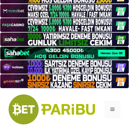
İçeriğe
atla
Menü