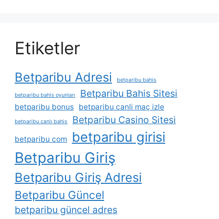
Etiketler
Betparibu Adresi
betparibu bahis
Betparibu Bahis Sitesi
betparibu bahis oyunları
betparibu bonus
betparibu canli maç izle
Betparibu Casino Sitesi
betparibu canlı bahis
betparibu girisi
betparibu com
Betparibu Giriş
Betparibu Giriş Adresi
Betparibu Güncel
betparibu güncel adres