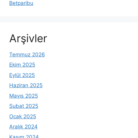
Betparibu
Arşivler
Temmuz 2026
Ekim 2025
Eylül 2025
Haziran 2025
Mayıs 2025
Şubat 2025
Ocak 2025
Aralık 2024
Kasım 2024