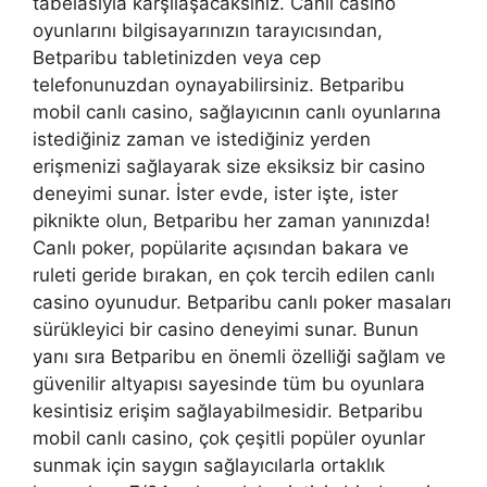
tabelasıyla karşılaşacaksınız. Canlı casino
oyunlarını bilgisayarınızın tarayıcısından,
Betparibu tabletinizden veya cep
telefonunuzdan oynayabilirsiniz. Betparibu
mobil canlı casino, sağlayıcının canlı oyunlarına
istediğiniz zaman ve istediğiniz yerden
erişmenizi sağlayarak size eksiksiz bir casino
deneyimi sunar. İster evde, ister işte, ister
piknikte olun, Betparibu her zaman yanınızda!
Canlı poker, popülarite açısından bakara ve
ruleti geride bırakan, en çok tercih edilen canlı
casino oyunudur. Betparibu canlı poker masaları
sürükleyici bir casino deneyimi sunar. Bunun
yanı sıra Betparibu en önemli özelliği sağlam ve
güvenilir altyapısı sayesinde tüm bu oyunlara
kesintisiz erişim sağlayabilmesidir. Betparibu
mobil canlı casino, çok çeşitli popüler oyunlar
sunmak için saygın sağlayıcılarla ortaklık