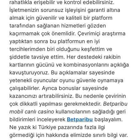
rahatlıkla erişebilir ve kontrol edebilirsiniz.
İşletmenizin sorunsuz işleyişini garanti altına
almak için güvenilir ve kaliteli bir platform
tarafından sağlanan hizmetleri gözden
kaçırmamak çok önemlidir. Çevrimiçi araştırma
yaptıktan sonra bu platformun en iyi
tercihlerimden biri olduğunu keşfettim ve
şiddetle tavsiye ettim. Her destedeki rakibin
kartlarının gücünü ve kombinasyonlarını açıklığa
kavuşturuyoruz. Bu açıklamalar sayesinde
yetenekli oyuncular oyunu güvenle oynamaya
çalışabilirler. Ayrıca bonuslar sayesinde
kazancınızı artırabilirsiniz. Bu nedenle çevirinin
çok dikkatli yapılması gerekmektedir.
Betparibu
mobil canlı casino
kullanıcılarının sağladığı geri
bildirimleri inceleyerek
Betparibu
başlayalım.
Ne yazık ki Türkiye pazarında fazla ilgi
görmediği için hakkında elimizde sınırlı bilgi var.