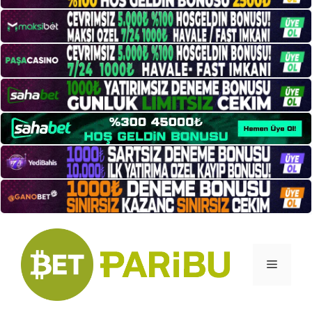
İçeriğe
atla
Menü