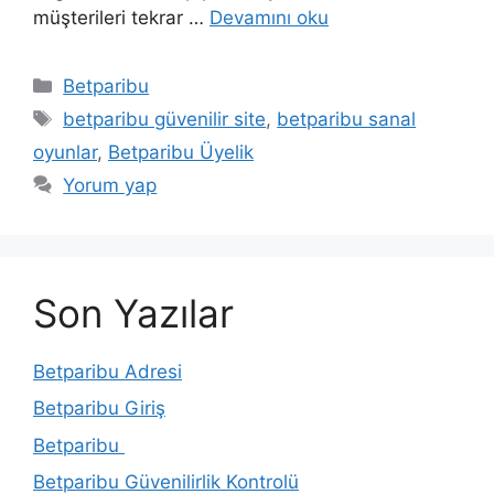
müşterileri tekrar …
Devamını oku
Kategoriler
Betparibu
Etiketler
betparibu güvenilir site
,
betparibu sanal
oyunlar
,
Betparibu Üyelik
Yorum yap
Son Yazılar
Betparibu Adresi
Betparibu Giriş
Betparibu
Betparibu Güvenilirlik Kontrolü