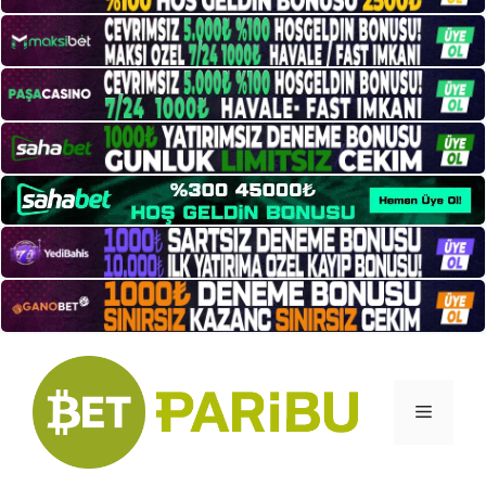
İçeriğe
atla
Menü