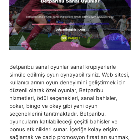
Betparibu sanal oyunlar sanal krupiyerlerle
simüle edilmiş oyun oynayabilirsiniz. Web sitesi,
kullanıcılarının oyun deneyimini geliştirmek için
düzenli olarak özel oyunlar, Betparibu
hizmetleri, ödül seçenekleri, sanal bahisler,
poker, bingo ve okey gibi yeni oyun
seçeneklerini tanıtmaktadır. Betparibu,
oyuncuların katılabileceği çeşitli bahisler ve
bonus etkinlikleri sunar. İçeriğe kolay erişim
sağlamak ve cazip promosyon fırsatları sunmak,