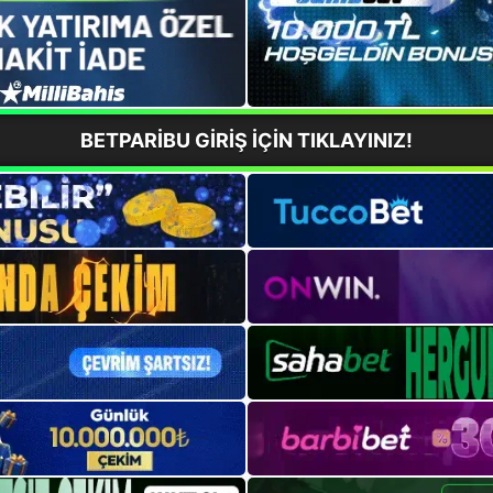
BETPARİBU GİRİŞ İÇİN TIKLAYINIZ!