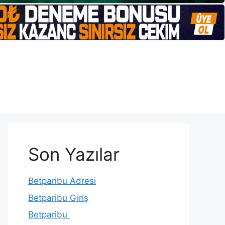
Son Yazılar
Betparibu Adresi
Betparibu Giriş
Betparibu