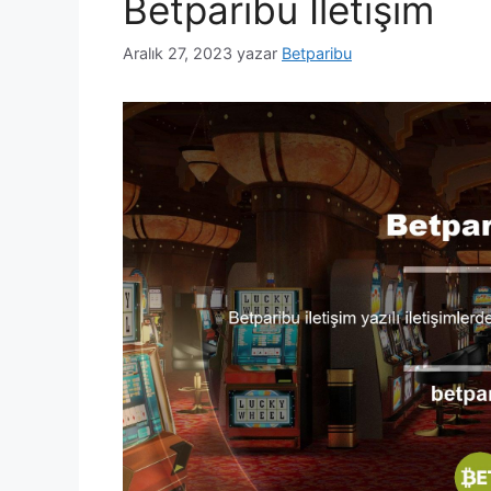
Betparibu İletişim
Aralık 27, 2023
yazar
Betparibu