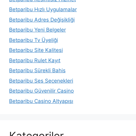
Betparibu Hızlı Uygulamalar
Betparibu Adres Değişikliği
Betparibu Yeni Belgeler
Betparibu Tv Üyeliği
Betparibu Site Kalitesi
Betparibu Rulet Kayıt
Betparibu Sürekli Bahis
Betparibu Ses Seçenekleri
Betparibu Güvenilir Casino
Betparibu Casino Altyapısı
Kategoriler