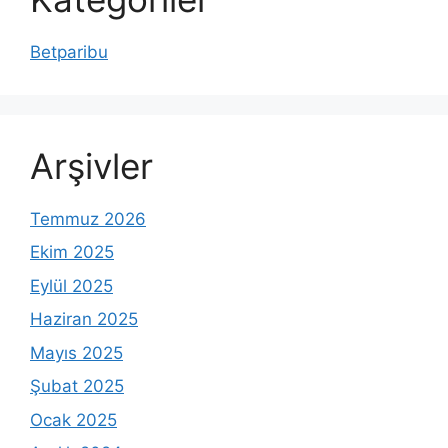
Betparibu
Arşivler
Temmuz 2026
Ekim 2025
Eylül 2025
Haziran 2025
Mayıs 2025
Şubat 2025
Ocak 2025