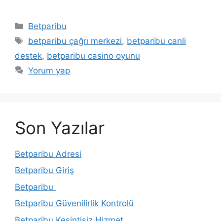
Kategoriler
Betparibu
Etiketler
betparibu çağrı merkezi
,
betparibu canli
destek
,
betparibu casino oyunu
Yorum yap
Son Yazılar
Betparibu Adresi
Betparibu Giriş
Betparibu
Betparibu Güvenilirlik Kontrolü
Betparibu Kesintisiz Hizmet