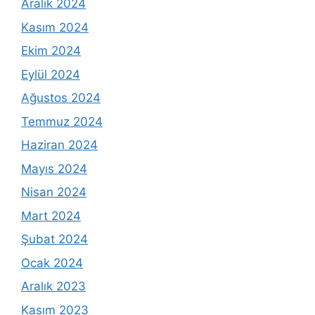
Aralık 2024
Kasım 2024
Ekim 2024
Eylül 2024
Ağustos 2024
Temmuz 2024
Haziran 2024
Mayıs 2024
Nisan 2024
Mart 2024
Şubat 2024
Ocak 2024
Aralık 2023
Kasım 2023