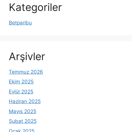
Kategoriler
Betparibu
Arşivler
Temmuz 2026
Ekim 2025
Eylül 2025
Haziran 2025
Mayıs 2025
Şubat 2025
Ocak 2025