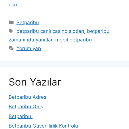
oku
Kategoriler
Betparibu
Etiketler
betparibu canlı casino slotları
,
betparibu
zamanında yanıtlar
,
mobil betparibu
Yorum yap
Son Yazılar
Betparibu Adresi
Betparibu Giriş
Betparibu
Betparibu Güvenilirlik Kontrolü