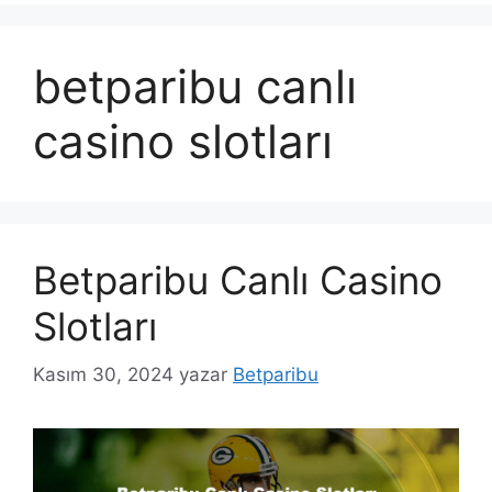
betparibu canlı
casino slotları
Betparibu Canlı Casino
Slotları
Kasım 30, 2024
yazar
Betparibu