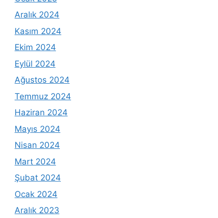
Aralık 2024
Kasım 2024
Ekim 2024
Eylül 2024
Ağustos 2024
Temmuz 2024
Haziran 2024
Mayıs 2024
Nisan 2024
Mart 2024
Şubat 2024
Ocak 2024
Aralık 2023