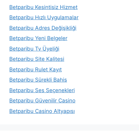
Betparibu Kesintisiz Hizmet
Betparibu Hızlı Uygulamalar
Betparibu Adres Değişikliği
Betparibu Yeni Belgeler
Betparibu Tv Üyeliği
Betparibu Site Kalitesi
Betparibu Rulet Kayıt
Betparibu Sürekli Bahis
Betparibu Ses Seçenekleri
Betparibu Güvenilir Casino
Betparibu Casino Altyapısı