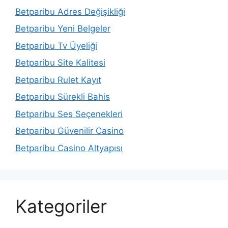
Betparibu Adres Değişikliği
Betparibu Yeni Belgeler
Betparibu Tv Üyeliği
Betparibu Site Kalitesi
Betparibu Rulet Kayıt
Betparibu Sürekli Bahis
Betparibu Ses Seçenekleri
Betparibu Güvenilir Casino
Betparibu Casino Altyapısı
Kategoriler