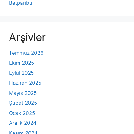
Betparibu
Arşivler
Temmuz 2026
Ekim 2025
Eylül 2025
Haziran 2025
Mayıs 2025
Şubat 2025
Ocak 2025
Aralık 2024
Kasım 2024