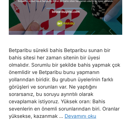
Betparibu sürekli bahis Betparibu sunan bir
bahis sitesi her zaman sitenin bir üyesi
olmalıdır. Sorumlu bir şekilde bahis yapmak çok
önemlidir ve Betparibu bunu yapmanın
yollarından biridir. Bu grubun üyelerinin farklı
görüşleri ve sorunları var. Ne yaptığını
sorarsanız, bu soruyu ayrıntılı olarak
cevaplamak istiyoruz. Yüksek oran: Bahis
sevenlerin en önemli sorunlarından biri. Oranlar
yüksekse, kazanmak …
Devamını oku