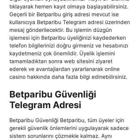
tıklayarak hemen kayıt olmaya başlayabilirsiniz.
Geçerli bir Betparibu giriş adresi mevcut ise
kullanıcıya Betparibu Telegram adresi üzerinden
mesaj gönderilecektir. Bu işlemin düzgün
işlemesi için Betparibu üyeliğinizi kaydederken
telefon bilgilerinizi doğru girmeniz ve hesabınızı
kaydetmeniz çok önemlidir. Üyelik işlemini
tamamladıktan sonra web sitesini ziyaret
ederek ve avantajlardan yararlanarak online
casino hakkında daha fazla bilgi edinebilirsiniz.
Betparibu Güvenliği
Telegram Adresi
Betparibu Güvenliği Betparibu, tüm üyeler için
gerekli güvenlik önlemlerini uygulayarak sadece
sistem sorunlarını çözmekle kalmaz. Aynı