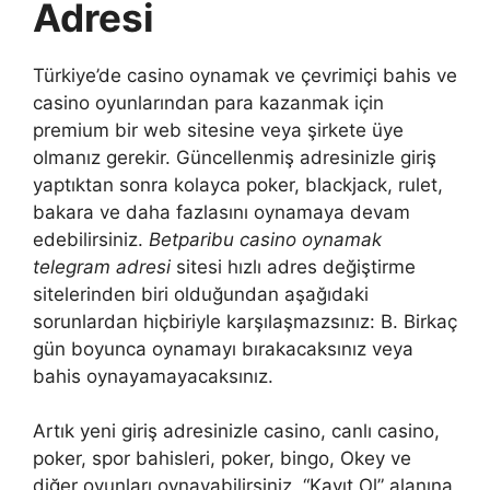
Adresi
Türkiye’de casino oynamak ve çevrimiçi bahis ve
casino oyunlarından para kazanmak için
premium bir web sitesine veya şirkete üye
olmanız gerekir. Güncellenmiş adresinizle giriş
yaptıktan sonra kolayca poker, blackjack, rulet,
bakara ve daha fazlasını oynamaya devam
edebilirsiniz.
Betparibu casino oynamak
telegram adresi
sitesi hızlı adres değiştirme
sitelerinden biri olduğundan aşağıdaki
sorunlardan hiçbiriyle karşılaşmazsınız: B. Birkaç
gün boyunca oynamayı bırakacaksınız veya
bahis oynayamayacaksınız.
Artık yeni giriş adresinizle casino, canlı casino,
poker, spor bahisleri, poker, bingo, Okey ve
diğer oyunları oynayabilirsiniz. “Kayıt Ol” alanına