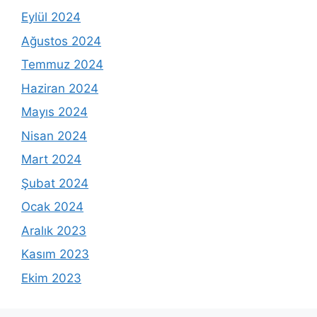
Eylül 2024
Ağustos 2024
Temmuz 2024
Haziran 2024
Mayıs 2024
Nisan 2024
Mart 2024
Şubat 2024
Ocak 2024
Aralık 2023
Kasım 2023
Ekim 2023