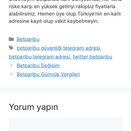
riske karşı en yüksek getiriyi rakipsiz fiyatlarla
alabilirsiniz. Hemen üye olup Türkiye’nin en karlı
adresine kayıt olup vakit kaybetmeyin.
Kategoriler
Betparibu
Etiketler
betparibu güvenliği telegram adresi
,
betparibu telegram adresi
,
twitter betparibu
Betparibu Değişim
Betparibu Gümrük Vergileri
Yorum yapın
Yorum