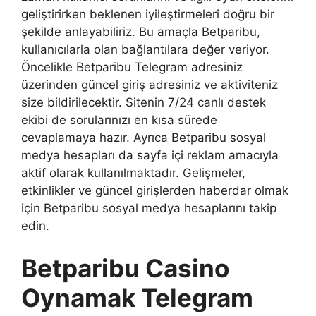
geliştirirken beklenen iyileştirmeleri doğru bir
şekilde anlayabiliriz. Bu amaçla Betparibu,
kullanıcılarla olan bağlantılara değer veriyor.
Öncelikle Betparibu Telegram adresiniz
üzerinden güncel giriş adresiniz ve aktiviteniz
size bildirilecektir. Sitenin 7/24 canlı destek
ekibi de sorularınızı en kısa sürede
cevaplamaya hazır. Ayrıca Betparibu sosyal
medya hesapları da sayfa içi reklam amacıyla
aktif olarak kullanılmaktadır. Gelişmeler,
etkinlikler ve güncel girişlerden haberdar olmak
için Betparibu sosyal medya hesaplarını takip
edin.
Betparibu Casino
Oynamak Telegram