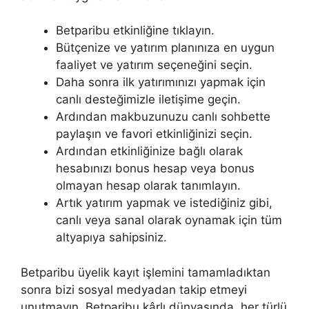
Betparibu etkinliğine tıklayın.
Bütçenize ve yatırım planınıza en uygun
faaliyet ve yatırım seçeneğini seçin.
Daha sonra ilk yatırımınızı yapmak için
canlı desteğimizle iletişime geçin.
Ardından makbuzunuzu canlı sohbette
paylaşın ve favori etkinliğinizi seçin.
Ardından etkinliğinize bağlı olarak
hesabınızı bonus hesap veya bonus
olmayan hesap olarak tanımlayın.
Artık yatırım yapmak ve istediğiniz gibi,
canlı veya sanal olarak oynamak için tüm
altyapıya sahipsiniz.
Betparibu üyelik kayıt işlemini tamamladıktan
sonra bizi sosyal medyadan takip etmeyi
unutmayın. Betparibu kârlı dünyasında, her türlü