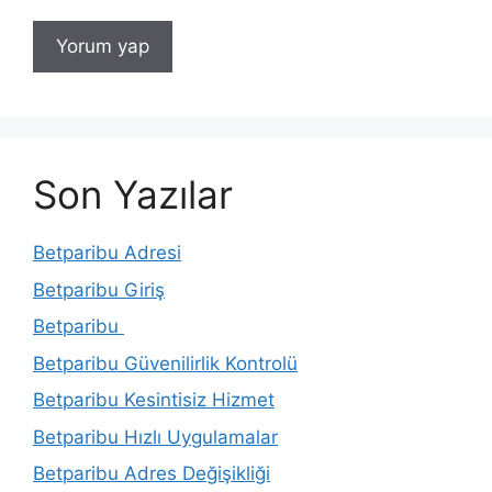
Son Yazılar
Betparibu Adresi
Betparibu Giriş
Betparibu
Betparibu Güvenilirlik Kontrolü
Betparibu Kesintisiz Hizmet
Betparibu Hızlı Uygulamalar
Betparibu Adres Değişikliği