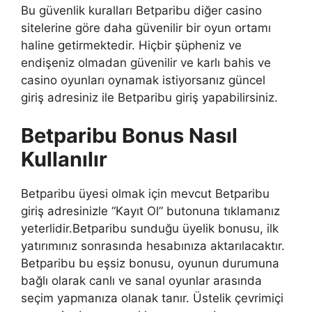
Bu güvenlik kuralları Betparibu diğer casino
sitelerine göre daha güvenilir bir oyun ortamı
haline getirmektedir. Hiçbir şüpheniz ve
endişeniz olmadan güvenilir ve karlı bahis ve
casino oyunları oynamak istiyorsanız güncel
giriş adresiniz ile Betparibu giriş yapabilirsiniz.
Betparibu Bonus Nasıl
Kullanılır
Betparibu üyesi olmak için mevcut Betparibu
giriş adresinizle “Kayıt Ol” butonuna tıklamanız
yeterlidir.Betparibu sunduğu üyelik bonusu, ilk
yatırımınız sonrasında hesabınıza aktarılacaktır.
Betparibu bu eşsiz bonusu, oyunun durumuna
bağlı olarak canlı ve sanal oyunlar arasında
seçim yapmanıza olanak tanır. Üstelik çevrimiçi