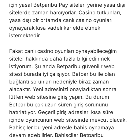
için yasal Betparibu Pay siteleri yerine yasa dışı
sitelerde zaman harcıyorlar. Casino tutkunları,
yasa dışı bir ortamda canlı casino oyunları
oynayarak kısa vadeli kar elde etmek
istemektedir.
Fakat canlı casino oyunları oynayabileceğim
siteler hakkında daha fazla bilgi edinmek
istiyorum. Şu anda Betparibu güvenilir web
sitesi burada iyi çalışıyor. Betparibu ile olan
bağlantı sorunları nedeniyle biraz zaman
alacaktır. Yeni adresinizi onayladıktan sonra
lütfen web sitesine giriş yapın. Bu durum
Betparibu çok uzun süren giriş sorununu
hatırlatıyor. Geçerli giriş adresleri kısa süre
içinde oyuncunun web sitesinde mevcut olacak.
Bahisçiler bu yeni adresle bahis oynamaya
devam edebilirler. Bahisçiler Betparibu