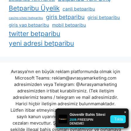
Betparibu Üyelik
canli betparibu
giris betparibu
girisi betparibu
casino sitesi betparibu
giris yap betparibu
mobil betparibu
twitter betparibu
yeni adresi betparibu
Avrasya'nın en büyük reklam platformunda olmak için
Microsoft Teams:
reklam@avrasyamarketing.com
adresimizden veya Telegram: @Avrasyamarketing
adresimizden irtibat kurabilirsiniz. (Tek iletişim
adreslerimiz teams / telegram ve mail adresimizdir.
Harici hiçbir iletişim adresimiz bulunmamaktadır.
Lütfen itibar etmeyiniz.) Türkiye yasalarına göre 7258
sayılı kanun uyarınca yasa dışı bahis oynamanın
cezaları mevcuttur. Şu an bulunduğunuz site hiç bir
şekilde illegal bahis oyunları oynatmıyor ve oynamaya