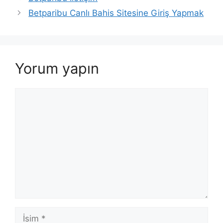
Betparibu Canlı Bahis Sitesine Giriş Yapmak
Yorum yapın
Yorum
İsim