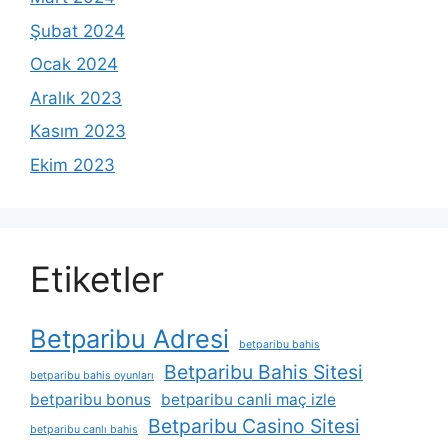
Şubat 2024
Ocak 2024
Aralık 2023
Kasım 2023
Ekim 2023
Etiketler
Betparibu Adresi
betparibu bahis
Betparibu Bahis Sitesi
betparibu bahis oyunları
betparibu bonus
betparibu canli maç izle
Betparibu Casino Sitesi
betparibu canlı bahis